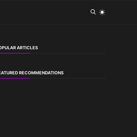
OPULAR ARTICLES
EATURED RECOMMENDATIONS