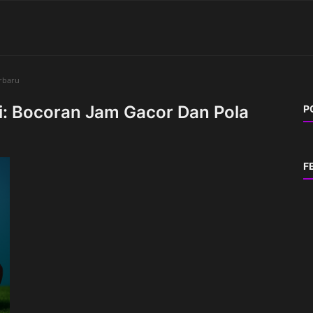
erbaru
ni: Bocoran Jam Gacor Dan Pola
P
F