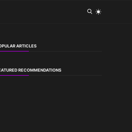
OPULAR ARTICLES
EATURED RECOMMENDATIONS