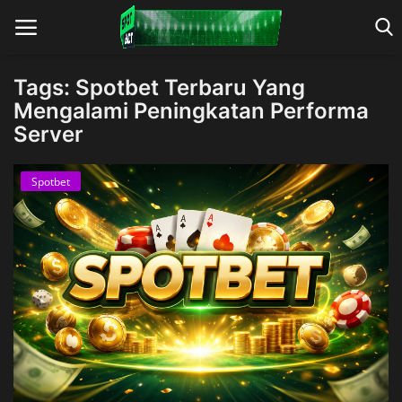
Tags: Spotbet Terbaru Yang
Mengalami Peningkatan Performa
Server
Home
Spotbet