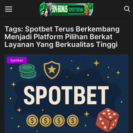
Tags: Spotbet Terus Berkembang
Menjadi Platform Pilihan Berkat
Layanan Yang Berkualitas Tinggi
Home
Spotbet