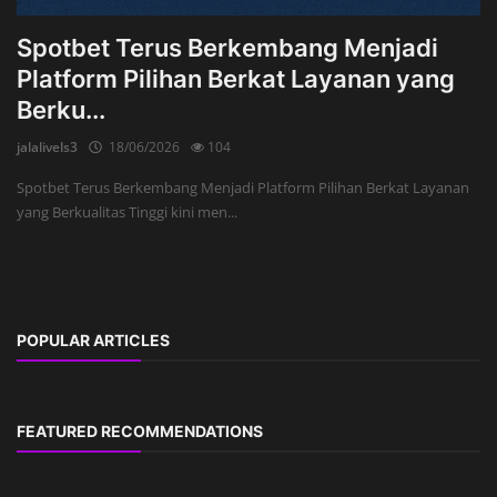
Spotbet Terus Berkembang Menjadi
Platform Pilihan Berkat Layanan yang
Berku...
jalalivels3
18/06/2026
104
Spotbet Terus Berkembang Menjadi Platform Pilihan Berkat Layanan
yang Berkualitas Tinggi kini men...
POPULAR ARTICLES
FEATURED RECOMMENDATIONS