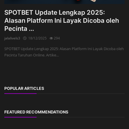
SPOTBET Update Lengkap 2025:
Alasan Platform Ini Layak Dicoba oleh
Pecinta ...
jalalivels3
18/12/2025
294
SPOTBET Update Lengkap 2025: Alasan Platform Ini Layak Dicoba oleh
Pecinta Taruhan Online. Artike...
POPULAR ARTICLES
FEATURED RECOMMENDATIONS