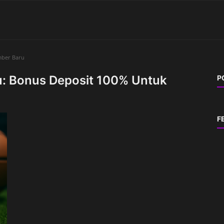
mber Baru
u: Bonus Deposit 100% Untuk
P
F