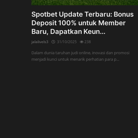
Spotbet Update Terbaru: Bonus
Deposit 100% untuk Member
Baru, Dapatkan Keun...
jalalivels3
31/10/2025
238
Dalam dunia taruhan judi online, inovasi dan promosi
menjadi kunci untuk menarik perhatian para p...