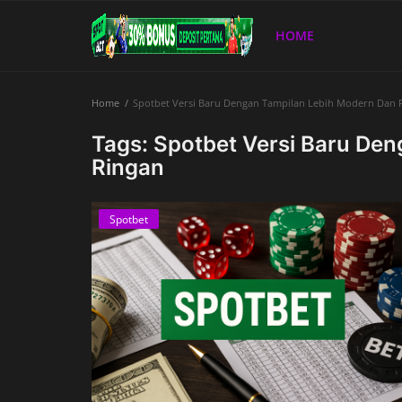
HOME
Home
Spotbet Versi Baru Dengan Tampilan Lebih Modern Dan 
Home
Tags: Spotbet Versi Baru De
Ringan
Spotbet