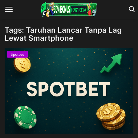
Tags: Taruhan Lancar Tanpa Lag
Lewat Smartphone
Home
Spotbet