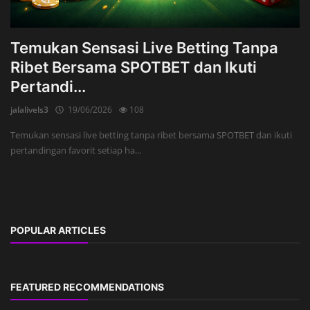
Temukan Sensasi Live Betting Tanpa
Ribet Bersama SPOTBET dan Ikuti
Pertandi...
jalalivels3
19/06/2026
108
Temukan sensasi live betting tanpa ribet bersama SPOTBET dan ikuti
pertandingan favorit setiap ha...
POPULAR ARTICLES
FEATURED RECOMMENDATIONS