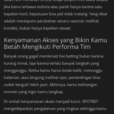
Jika kamu terbawa euforia atau panik hanya karena satu
kejadian kecil, keputusan bisa jadi tidak matang. Yang ideal
adalah merespons perubahan secara rasional: melihat
konteks, bukan hanya kejadian sesaat.
Kenyamanan Akses yang Bikin Kamu
Betah Mengikuti Performa Tim
Banyak orang gagal menikmati live betting bukan karena
kurang minat, tapi karena terlalu banyak langkah yang
mengganggu. Ketika kamu harus bolak-balik, menunggu
halaman, atau bingung melihat opsi, pertandingan bisa
sudah bergulir lebih jauh. Akhirnya, kamu kehilangan
momen yang ingin kamu tangkap.
Di sinilah kenyamanan akses menjadi kunci. SPOTBET
mengedepankan pengalaman yang ringkas sehingga kamu