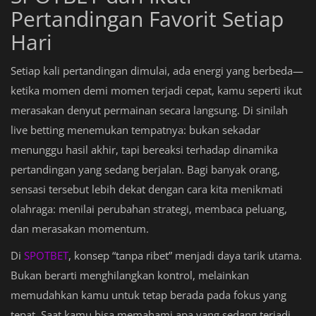
Pertandingan Favorit Setiap
Hari
Setiap kali pertandingan dimulai, ada energi yang berbeda—
ketika momen demi momen terjadi cepat, kamu seperti ikut
merasakan denyut permainan secara langsung. Di sinilah
live betting menemukan tempatnya: bukan sekadar
menunggu hasil akhir, tapi bereaksi terhadap dinamika
pertandingan yang sedang berjalan. Bagi banyak orang,
sensasi tersebut lebih dekat dengan cara kita menikmati
olahraga: menilai perubahan strategi, membaca peluang,
dan merasakan momentum.
Di
SPOTBET
, konsep “tanpa ribet” menjadi daya tarik utama.
Bukan berarti menghilangkan kontrol, melainkan
memudahkan kamu untuk tetap berada pada fokus yang
tepat. Saat kamu bisa memahami apa yang sedang terjadi