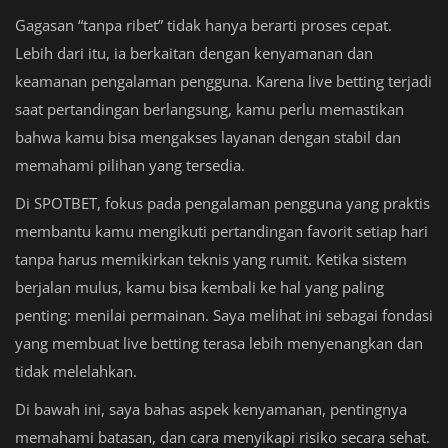
Gagasan “tanpa ribet” tidak hanya berarti proses cepat.
Lebih dari itu, ia berkaitan dengan kenyamanan dan
keamanan pengalaman pengguna. Karena live betting terjadi
saat pertandingan berlangsung, kamu perlu memastikan
bahwa kamu bisa mengakses layanan dengan stabil dan
memahami pilihan yang tersedia.
Di SPOTBET, fokus pada pengalaman pengguna yang praktis
membantu kamu mengikuti pertandingan favorit setiap hari
tanpa harus memikirkan teknis yang rumit. Ketika sistem
berjalan mulus, kamu bisa kembali ke hal yang paling
penting: menilai permainan. Saya melihat ini sebagai fondasi
yang membuat live betting terasa lebih menyenangkan dan
tidak melelahkan.
Di bawah ini, saya bahas aspek kenyamanan, pentingnya
memahami batasan, dan cara menyikapi risiko secara sehat.