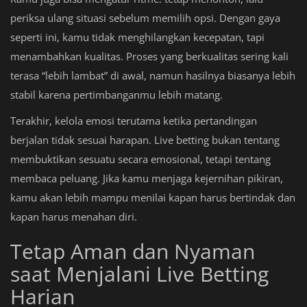
periksa ulang situasi sebelum memilih opsi. Dengan gaya
seperti ini, kamu tidak menghilangkan kecepatan, tapi
menambahkan kualitas. Proses yang berkualitas sering kali
terasa “lebih lambat” di awal, namun hasilnya biasanya lebih
stabil karena pertimbanganmu lebih matang.
Terakhir, kelola emosi terutama ketika pertandingan
berjalan tidak sesuai harapan. Live betting bukan tentang
membuktikan sesuatu secara emosional, tetapi tentang
membaca peluang. Jika kamu menjaga kejernihan pikiran,
kamu akan lebih mampu menilai kapan harus bertindak dan
kapan harus menahan diri.
Tetap Aman dan Nyaman
saat Menjalani Live Betting
Harian