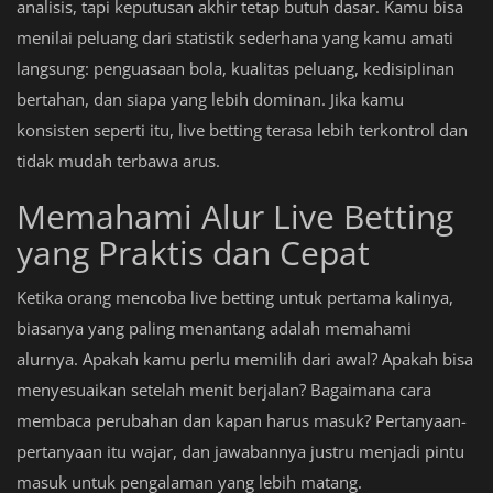
analisis, tapi keputusan akhir tetap butuh dasar. Kamu bisa
menilai peluang dari statistik sederhana yang kamu amati
langsung: penguasaan bola, kualitas peluang, kedisiplinan
bertahan, dan siapa yang lebih dominan. Jika kamu
konsisten seperti itu, live betting terasa lebih terkontrol dan
tidak mudah terbawa arus.
Memahami Alur Live Betting
yang Praktis dan Cepat
Ketika orang mencoba live betting untuk pertama kalinya,
biasanya yang paling menantang adalah memahami
alurnya. Apakah kamu perlu memilih dari awal? Apakah bisa
menyesuaikan setelah menit berjalan? Bagaimana cara
membaca perubahan dan kapan harus masuk? Pertanyaan-
pertanyaan itu wajar, dan jawabannya justru menjadi pintu
masuk untuk pengalaman yang lebih matang.