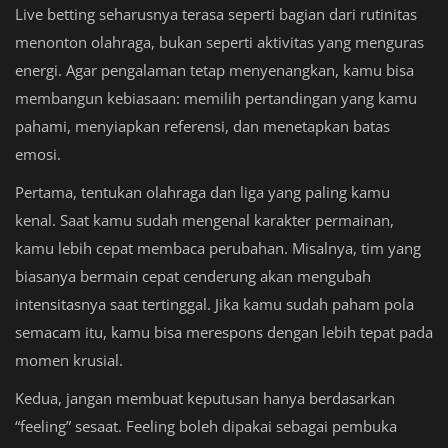
Live betting seharusnya terasa seperti bagian dari rutinitas
menonton olahraga, bukan seperti aktivitas yang menguras
energi. Agar pengalaman tetap menyenangkan, kamu bisa
membangun kebiasaan: memilih pertandingan yang kamu
pahami, menyiapkan referensi, dan menetapkan batas
emosi.
Pertama, tentukan olahraga dan liga yang paling kamu
kenal. Saat kamu sudah mengenal karakter permainan,
kamu lebih cepat membaca perubahan. Misalnya, tim yang
biasanya bermain cepat cenderung akan mengubah
intensitasnya saat tertinggal. Jika kamu sudah paham pola
semacam itu, kamu bisa merespons dengan lebih tepat pada
momen krusial.
Kedua, jangan membuat keputusan hanya berdasarkan
“feeling” sesaat. Feeling boleh dipakai sebagai pembuka