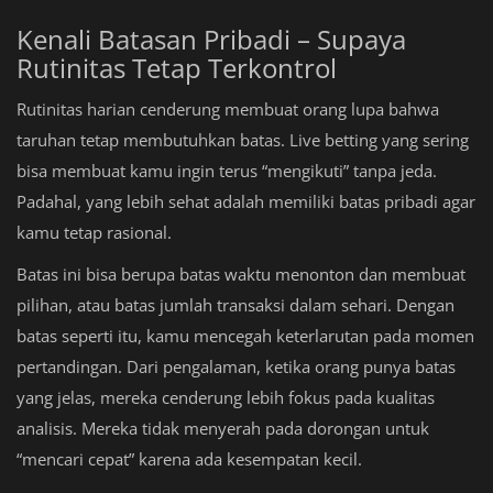
Kenali Batasan Pribadi – Supaya
Rutinitas Tetap Terkontrol
Rutinitas harian cenderung membuat orang lupa bahwa
taruhan tetap membutuhkan batas. Live betting yang sering
bisa membuat kamu ingin terus “mengikuti” tanpa jeda.
Padahal, yang lebih sehat adalah memiliki batas pribadi agar
kamu tetap rasional.
Batas ini bisa berupa batas waktu menonton dan membuat
pilihan, atau batas jumlah transaksi dalam sehari. Dengan
batas seperti itu, kamu mencegah keterlarutan pada momen
pertandingan. Dari pengalaman, ketika orang punya batas
yang jelas, mereka cenderung lebih fokus pada kualitas
analisis. Mereka tidak menyerah pada dorongan untuk
“mencari cepat” karena ada kesempatan kecil.