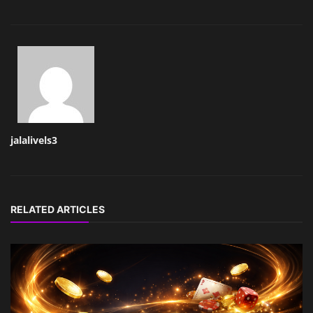
jalalivels3
RELATED ARTICLES