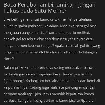
Baca Perubahan Dinamika – Jangan
Fokus pada Satu Momen
Live betting menuntut kamu untuk menilai perubahan,
bukan terpaku pada satu kejadian. Misalnya, satu gol bisa
mengubah banyak hal, tapi kamu tetap perlu melihat:
apakah gol tersebut lahir dari dominasi yang nyata atau
hanya momen keberuntungan? Apakah setelah gol tim yang
unggul tetap bermain efektif atau malah mulai kehilangan
ritme?
Dalam praktik menonton, saya sering merasakan bahwa
pertandingan setelah kejadian besar biasanya memiliki
“gelombang”. Kadang tim bereaksi dengan baik dan kembali
ke pola aslinya, kadang juga malah terpancing emosi dan
bermain tidak rapi. Jika kamu memilih keputusan hanya
berdasarkan gelombang pertama, kamu bisa tertipu oleh