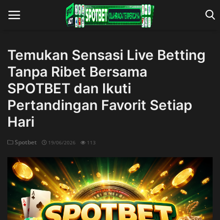
Temukan Sensasi Live Betting
Tanpa Ribet Bersama
Home
SPOTBET dan Ikuti
Pertandingan Favorit Setiap
Hari
Spotbet
19/06/2026
113