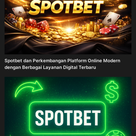
Spotbet dan Perkembangan Platform Online Modern
dengan Berbagai Layanan Digital Terbaru