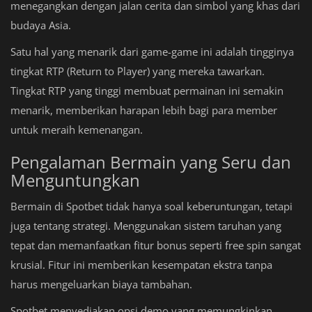
menegangkan dengan jalan cerita dan simbol yang khas dari
budaya Asia.
Satu hal yang menarik dari game-game ini adalah tingginya
tingkat RTP (Return to Player) yang mereka tawarkan.
Tingkat RTP yang tinggi membuat permainan ini semakin
menarik, memberikan harapan lebih bagi para member
untuk meraih kemenangan.
Pengalaman Bermain yang Seru dan
Menguntungkan
Bermain di Spotbet tidak hanya soal keberuntungan, tetapi
juga tentang strategi. Menggunakan sistem taruhan yang
tepat dan memanfaatkan fitur bonus seperti free spin sangat
krusial. Fitur ini memberikan kesempatan ekstra tanpa
harus mengeluarkan biaya tambahan.
Spotbet menyediakan opsi demo yang memungkinkan