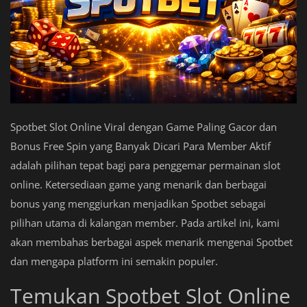
Spotbet Slot Online Viral dengan Game Paling Gacor dan
Bonus Free Spin yang Banyak Dicari Para Member Aktif
adalah pilihan tepat bagi para penggemar permainan slot
online. Ketersediaan game yang menarik dan berbagai
bonus yang menggiurkan menjadikan Spotbet sebagai
pilihan utama di kalangan member. Pada artikel ini, kami
akan membahas berbagai aspek menarik mengenai Spotbet
dan mengapa platform ini semakin populer.
Temukan Spotbet Slot Online