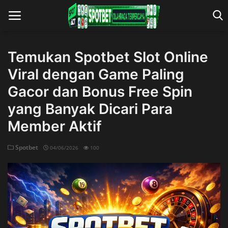
Temukan Spotbet Slot Online
Viral dengan Game Paling
Home
Gacor dan Bonus Free Spin
yang Banyak Dicari Para
Member Aktif
Spotbet
04/06/2026
100