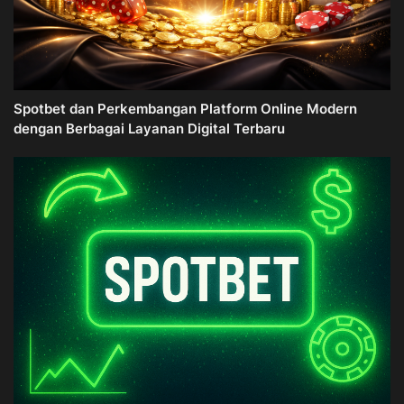
Spotbet dan Perkembangan Platform Online Modern
dengan Berbagai Layanan Digital Terbaru