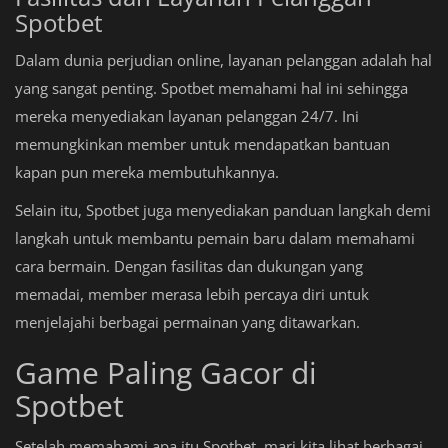
Spotbet
Dalam dunia perjudian online, layanan pelanggan adalah hal
yang sangat penting. Spotbet memahami hal ini sehingga
mereka menyediakan layanan pelanggan 24/7. Ini
memungkinkan member untuk mendapatkan bantuan
kapan pun mereka membutuhkannya.
Selain itu, Spotbet juga menyediakan panduan langkah demi
langkah untuk membantu pemain baru dalam memahami
cara bermain. Dengan fasilitas dan dukungan yang
memadai, member merasa lebih percaya diri untuk
menjelajahi berbagai permainan yang ditawarkan.
Game Paling Gacor di
Spotbet
Setelah memahami apa itu Spotbet, mari kita lihat berbagai