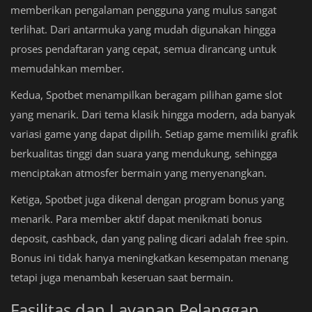
memberikan pengalaman pengguna yang mulus sangat
terlihat. Dari antarmuka yang mudah digunakan hingga
proses pendaftaran yang cepat, semua dirancang untuk
memudahkan member.
Kedua, Spotbet menampilkan beragam pilihan game slot
yang menarik. Dari tema klasik hingga modern, ada banyak
variasi game yang dapat dipilih. Setiap game memiliki grafik
berkualitas tinggi dan suara yang mendukung, sehingga
menciptakan atmosfer bermain yang menyenangkan.
Ketiga, Spotbet juga dikenal dengan program bonus yang
menarik. Para member aktif dapat menikmati bonus
deposit, cashback, dan yang paling dicari adalah free spin.
Bonus ini tidak hanya meningkatkan kesempatan menang
tetapi juga menambah keseruan saat bermain.
Fasilitas dan Layanan Pelanggan