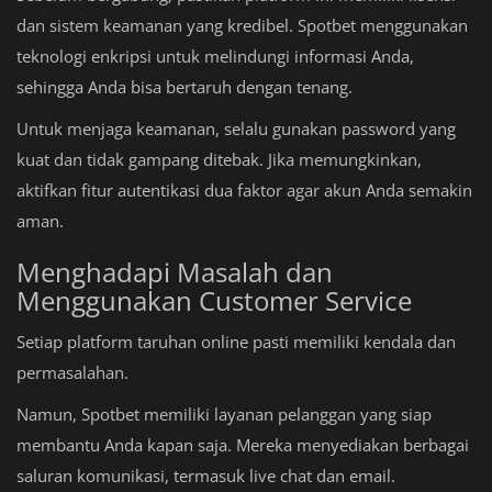
dan sistem keamanan yang kredibel. Spotbet menggunakan
teknologi enkripsi untuk melindungi informasi Anda,
sehingga Anda bisa bertaruh dengan tenang.
Untuk menjaga keamanan, selalu gunakan password yang
kuat dan tidak gampang ditebak. Jika memungkinkan,
aktifkan fitur autentikasi dua faktor agar akun Anda semakin
aman.
Menghadapi Masalah dan
Menggunakan Customer Service
Setiap platform taruhan online pasti memiliki kendala dan
permasalahan.
Namun, Spotbet memiliki layanan pelanggan yang siap
membantu Anda kapan saja. Mereka menyediakan berbagai
saluran komunikasi, termasuk live chat dan email.