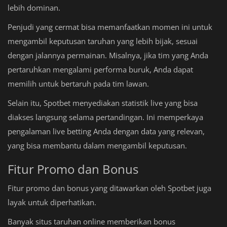
lebih dominan.
Penjudi yang cermat bisa memanfaatkan momen ini untuk
mengambil keputusan taruhan yang lebih bijak, sesuai
dengan jalannya permainan. Misalnya, jika tim yang Anda
pertaruhkan mengalami performa buruk, Anda dapat
memilih untuk bertaruh pada tim lawan.
Selain itu, Spotbet menyediakan statistik live yang bisa
diakses langsung selama pertandingan. Ini memperkaya
pengalaman live betting Anda dengan data yang relevan,
yang bisa membantu dalam mengambil keputusan.
Fitur Promo dan Bonus
Fitur promo dan bonus yang ditawarkan oleh Spotbet juga
layak untuk diperhatikan.
Banyak situs taruhan online memberikan bonus