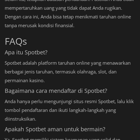
mempertaruhkan uang yang tidak dapat Anda rugikan.
Dengan cara ini, Anda bisa tetap menikmati taruhan online
tanpa merusak kondisi finansial.
FAQs
Apa itu Spotbet?
Spotbet adalah platform taruhan online yang menawarkan
berbagai jenis taruhan, termasuk olahraga, slot, dan
permainan kasino.
Bagaimana cara mendaftar di Spotbet?
Anda hanya perlu mengunjungi situs resmi Spotbet, lalu klik
tombol pendaftaran dan ikuti langkah-langkah yang
diinstruksikan.
Apakah Spotbet aman untuk bermain?
Ya, Spotbet memiliki sistem keamanan yang solid dan