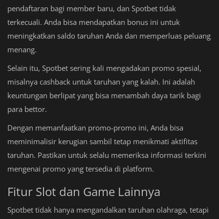
pendaftaran bagi member baru, dan Spotbet tidak
terkecuali. Anda bisa mendapatkan bonus ini untuk
meningkatkan saldo taruhan Anda dan memperluas peluang
menang.
Selain itu, Spotbet sering kali mengadakan promo spesial,
misalnya cashback untuk taruhan yang kalah. Ini adalah
keuntungan berlipat yang bisa menambah daya tarik bagi
para bettor.
Dengan memanfaatkan promo-promo ini, Anda bisa
meminimalisir kerugian sambil tetap menikmati aktifitas
taruhan. Pastikan untuk selalu memeriksa informasi terkini
mengenai promo yang tersedia di platform.
Fitur Slot dan Game Lainnya
Spotbet tidak hanya mengandalkan taruhan olahraga, tetapi