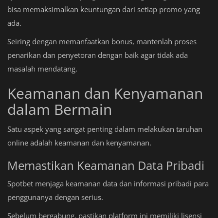
bisa memaksimalkan keuntungan dari setiap promo yang
ada.
Seiring dengan memanfaatkan bonus, mantenlah proses
penarikan dan penyetoran dengan baik agar tidak ada
masalah mendatang.
Keamanan dan Kenyamanan
dalam Bermain
Satu aspek yang sangat penting dalam melakukan taruhan
online adalah keamanan dan kenyamanan.
Memastikan Keamanan Data Pribadi
Spotbet menjaga keamanan data dan informasi pribadi para
penggunanya dengan serius.
Sebelum bergabung, pastikan platform ini memiliki lisensi