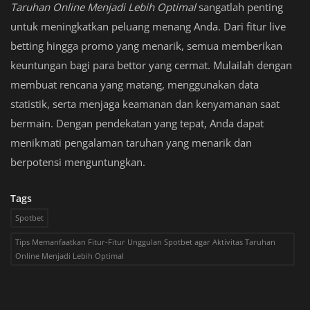
Taruhan Online Menjadi Lebih Optimal
sangatlah penting
untuk meningkatkan peluang menang Anda. Dari fitur live
betting hingga promo yang menarik, semua memberikan
keuntungan bagi para bettor yang cermat. Mulailah dengan
membuat rencana yang matang, menggunakan data
statistik, serta menjaga keamanan dan kenyamanan saat
bermain. Dengan pendekatan yang tepat, Anda dapat
menikmati pengalaman taruhan yang menarik dan
berpotensi menguntungkan.
Tags
Spotbet
Tips Memanfaatkan Fitur-Fitur Unggulan Spotbet agar Aktivitas Taruhan
Online Menjadi Lebih Optimal