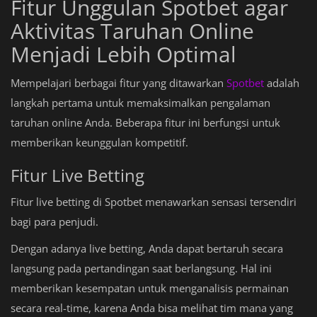
Fitur Unggulan Spotbet agar
Aktivitas Taruhan Online
Menjadi Lebih Optimal
Mempelajari berbagai fitur yang ditawarkan
Spotbet
adalah
langkah pertama untuk memaksimalkan pengalaman
taruhan online Anda. Beberapa fitur ini berfungsi untuk
memberikan keunggulan kompetitif.
Fitur Live Betting
Fitur live betting di Spotbet menawarkan sensasi tersendiri
bagi para penjudi.
Dengan adanya live betting, Anda dapat bertaruh secara
langsung pada pertandingan saat berlangsung. Hal ini
memberikan kesempatan untuk menganalisis permainan
secara real-time, karena Anda bisa melihat tim mana yang