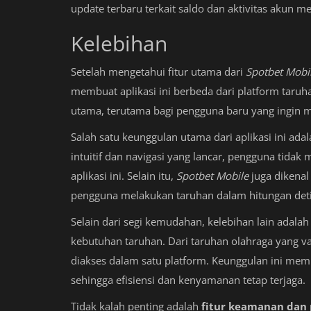
update terbaru terkait saldo dan aktivitas akun m
Kelebihan
Setelah mengetahui fitur utama dari
Spotbet Mobi
membuat aplikasi ini berbeda dari platform taruh
utama, terutama bagi pengguna baru yang ingin me
Salah satu keunggulan utama dari aplikasi ini ada
intuitif dan navigasi yang lancar, pengguna tida
aplikasi ini. Selain itu,
Spotbet Mobile
juga dikena
pengguna melakukan taruhan dalam hitungan deti
Selain dari segi kemudahan, kelebihan lain adala
kebutuhan taruhan. Dari taruhan olahraga yang vari
diakses dalam satu platform. Keunggulan ini membu
sehingga efisiensi dan kenyamanan tetap terjaga.
Tidak kalah penting adalah
fitur keamanan dan 