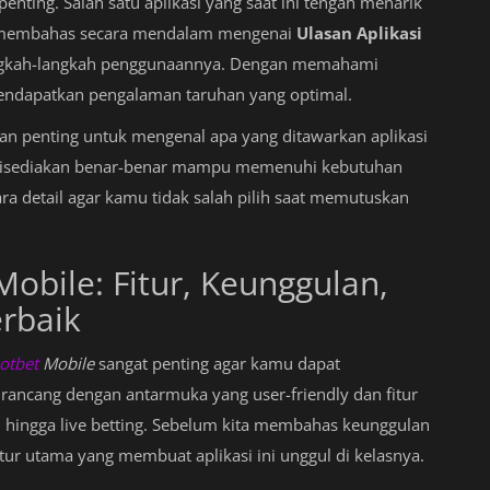
nting. Salah satu aplikasi yang saat ini tengah menarik
an membahas secara mendalam mengenai
Ulasan Aplikasi
angkah-langkah penggunaannya. Dengan memahami
 mendapatkan pengalaman taruhan yang optimal.
an penting untuk mengenal apa yang ditawarkan aplikasi
g disediakan benar-benar mampu memenuhi kebutuhan
a detail agar kamu tidak salah pilih saat memutuskan
Mobile: Fitur, Keunggulan,
rbaik
otbet
Mobile
sangat penting agar kamu dapat
rancang dengan antarmuka yang user-friendly dan fitur
o, hingga live betting. Sebelum kita membahas keunggulan
fitur utama yang membuat aplikasi ini unggul di kelasnya.