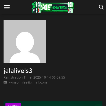
Home
jalalivels3
Registration Time: 2025-10-14 06:09:55
winsonnlee@gmail.com
Spotbet