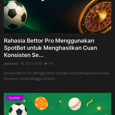
Rahasia Bettor Pro Menggunakan
SpotBet untuk Menghasilkan Cuan
Konsisten Se...
jalalivels3
25/11/2025
179
Rahasia Bettor Pro Menggunakan SpotBet untuk Menghasilkan Cuan
Konsisten Setiap Minggu. Artikel i...
Spotbet