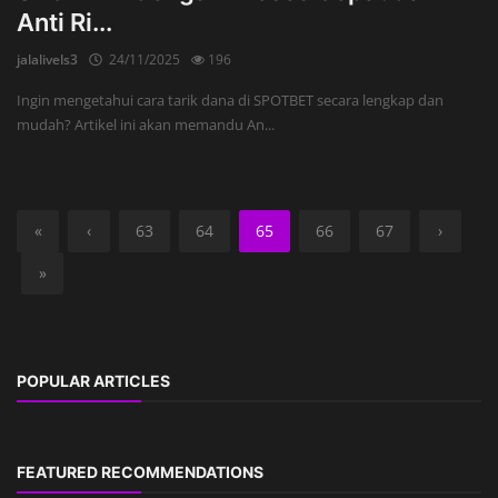
Anti Ri...
jalalivels3
24/11/2025
196
Ingin mengetahui cara tarik dana di SPOTBET secara lengkap dan
mudah? Artikel ini akan memandu An...
«
‹
63
64
65
66
67
›
»
POPULAR ARTICLES
FEATURED RECOMMENDATIONS