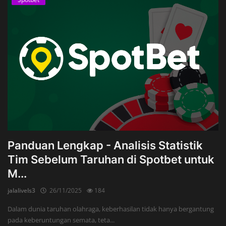
Panduan Lengkap - Analisis Statistik
Tim Sebelum Taruhan di Spotbet untuk
M...
jalalivels3
26/11/2025
184
Dalam dunia taruhan olahraga, keberhasilan tidak hanya bergantung
pada keberuntungan semata, teta...