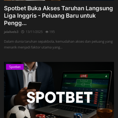
Spotbet Buka Akses Taruhan Langsung
Liga Inggris - Peluang Baru untuk
Pengg...
jalalivels3
13/11/2025
195
Dalam dunia taruhan sepakbola, kemudahan akses dan peluang yang
menarik menjadi faktor utama yang...
Spotbet