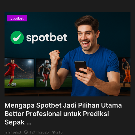
Spotbet
Mengapa Spotbet Jadi Pilihan Utama
Bettor Profesional untuk Prediksi
Sepak ...
jalalivels3
12/11/2025
215