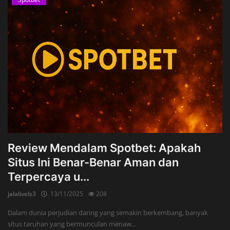
Review Mendalam Spotbet: Apakah
Situs Ini Benar-Benar Aman dan
Terpercaya u...
jalalivels3
13/11/2025
208
Dalam dunia perjudian daring yang semakin berkembang, banyak
situs taruhan yang bermunculan menaw...