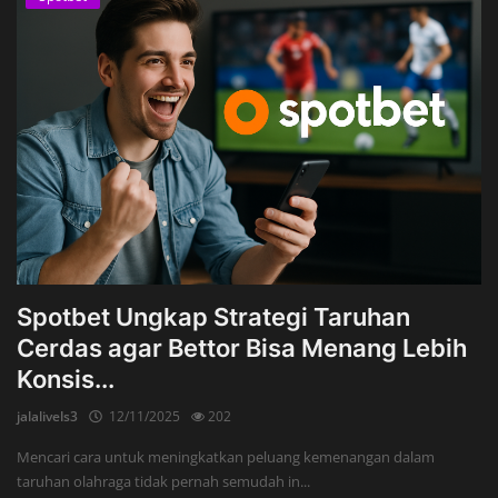
Spotbet Ungkap Strategi Taruhan
Cerdas agar Bettor Bisa Menang Lebih
Konsis...
jalalivels3
12/11/2025
202
Mencari cara untuk meningkatkan peluang kemenangan dalam
taruhan olahraga tidak pernah semudah in...