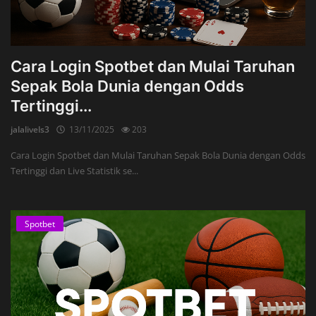
Cara Login Spotbet dan Mulai Taruhan
Sepak Bola Dunia dengan Odds
Tertinggi...
jalalivels3
13/11/2025
203
Cara Login Spotbet dan Mulai Taruhan Sepak Bola Dunia dengan Odds
Tertinggi dan Live Statistik se...
Spotbet