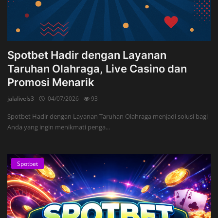
Spotbet Hadir dengan Layanan
Taruhan Olahraga, Live Casino dan
Promosi Menarik
jalalivels3
04/07/2026
93
Spotbet Hadir dengan Layanan Taruhan Olahraga menjadi solusi bagi
Anda yang ingin menikmati penga...
Spotbet