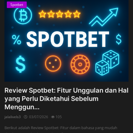
Spotbet
Review Spotbet: Fitur Unggulan dan Hal
yang Perlu Diketahui Sebelum
Menggun...
jalalivels3
03/07/2026
105
Berikut adalah Review Spotbet: Fitur dalam bahasa yang mudah