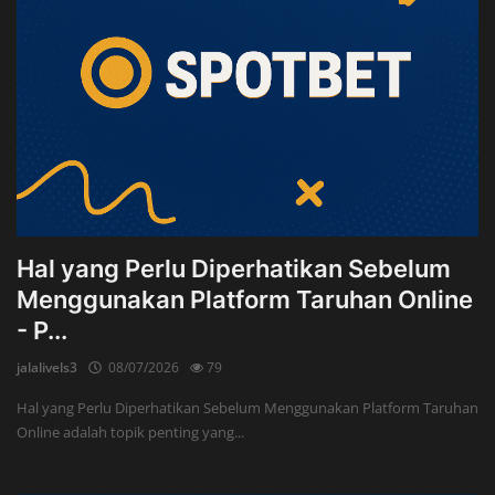
Hal yang Perlu Diperhatikan Sebelum
Menggunakan Platform Taruhan Online
- P...
jalalivels3
08/07/2026
79
Hal yang Perlu Diperhatikan Sebelum Menggunakan Platform Taruhan
Online adalah topik penting yang...