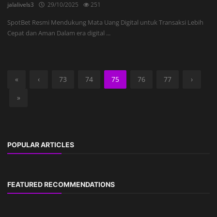
jalalivels3
29/10/2025
251
SpotBet Resmi Mendukung Mata Uang Digital untuk Transaksi Lebih
Cepat dan Aman Dalam era digital ...
«
‹
73
74
75
76
77
›
»
POPULAR ARTICLES
FEATURED RECOMMENDATIONS