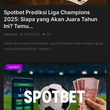
Spotbet Prediksi Liga Champions
2025: Siapa yang Akan Juara Tahun
Ini? Temu...
jalalivels3
30/10/2025
253
Dalam dunia sepak bola Eropa, Liga Champions selalu menjadi ajang
yang paling dinantikan. Dengan ...
Spotbet