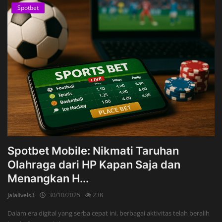
Spotbet
Spotbet Mobile: Nikmati Taruhan
Olahraga dari HP Kapan Saja dan
Menangkan H...
jalalivels3
30/10/2025
238
Dalam era digital yang serba cepat ini, berbagai aktivitas telah beralih