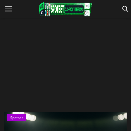
Home
Spotbet