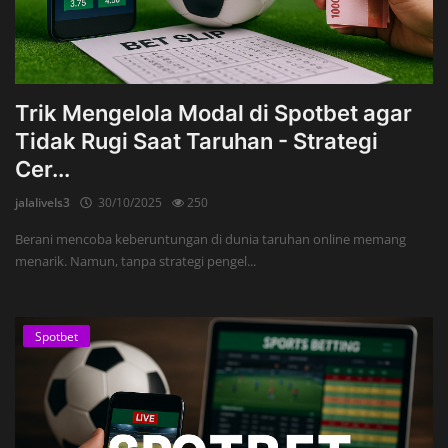
Trik Mengelola Modal di Spotbet agar
Tidak Rugi Saat Taruhan - Strategi
Cer...
jalalivels3
30/10/2025
250
Berani mencoba keberuntungan di dunia taruhan online memang
menarik. Namun, tanpa strategi pengel...
Spotbet